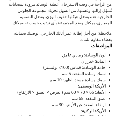
من الراحة في وقت الاسترخاء. أغطية الوسائد مزودة بسحابات
تُسهّل إزالتها وغسلها. من السهل تحريك مجموعة الجلوس
الخارجية هذه بفضل هيكلها خفيف الوزن. بفضل التصميم
المعياري، يمكنك وضع المجموعة بأي ترتيب حسب تفضيلاتك.
ملاحظة: من أجل إطالة عمر أثاثك الخارجي، نوصيك بحمايته
بغطاء مقاوم للماء.
المواصفات
لون الوسادة: رمادي غامق
المادة: خيزران
خامة الوسادة: قماش (100٪ بوليستر)
سمك وسادة المقعد: 5 سم
سمك وسادة مسند الظهر: 10 سم
الأريكة الوسطى
:
الأبعاد: 65 × 70 × 60 سم (العرض × العمق × الارتفاع)
عمق المقعد: 65 سم
ارتفاع المقعد عن الأرض: 30 سم
الأريكة الركنية
: