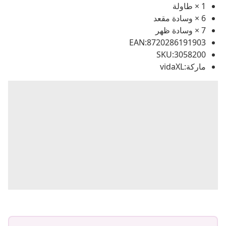
1 × طاولة
6 × وسادة مقعد
7 × وسادة ظهر
EAN:8720286191903
SKU:3058200
ماركة:vidaXL