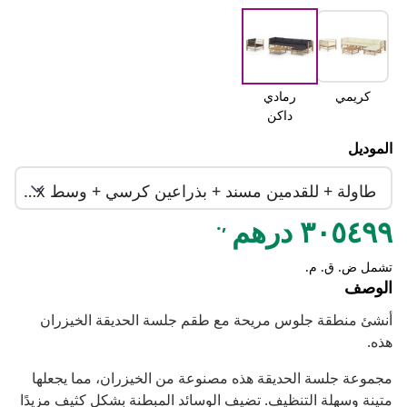
كريمي
رمادي
داكن
الموديل
طاولة + للقدمين مسند + بذراعين كرسي + وسط 2x + ركن 2x
,.
٣٠٥٤٩٩ درهم
تشمل ض. ق. م.
الوصف
أنشئ منطقة جلوس مريحة مع طقم جلسة الحديقة الخيزران
هذه.
مجموعة جلسة الحديقة هذه مصنوعة من الخيزران، مما يجعلها
متينة وسهلة التنظيف. تضيف الوسائد المبطنة بشكل كثيف مزيدًا