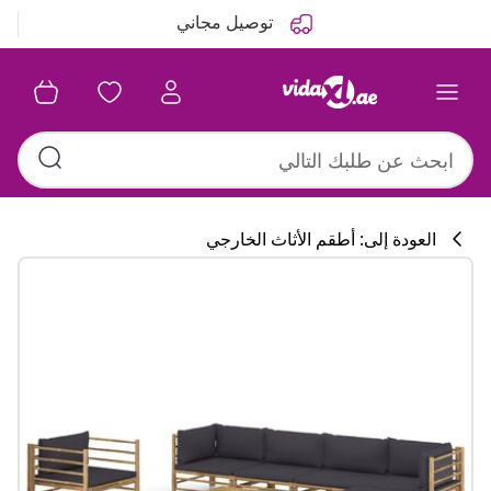
التالي
السابق
توصيل مجاني
العودة إلى: أطقم الأثاث الخارجي
تشكيلة المطبخ
#sharemevidaxl