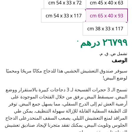
cm 54 x 33 x 72
cm 45 x 40 x 63
cm 54 x 33 x 117
cm 65 x 40 x 93
cm 38 x 33 x 117
.
٢٦٧٩٩ درهم
تشمل ض. ق. م.
الوصف
سيوفر صندوق التعشيش الخشبي هذا للدجاج مكانًا مريحًا ومحميًا
لوضع البيض!
تسمح الـ 3 حجرات الفسيحة لـ 3 دجاجات كبيرة بالاستقرار ووضع
البيض. سيسقط البيض برفق من خلال الفتحات الموجودة على
أرضية العش ثم إلى الدرج السفلي، مما يسهل جمع البيض. توفر
لك الطبقة السفلية القابلة للإزالة سهولة التنظيف. يمكن طي
المراقد لمنع التعشيش الليلي. يصعب السقف المنحدرعلى الدجاج
الجلوس وتلويث البيض. يمكنك تفقد متجرنا لإيجاد صناديق تعشيش