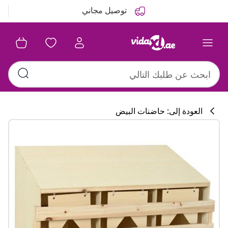
التالي
السابق
توصيل مجاني
العودة إلى: حاضنات البيض
تشكيلة المطبخ
#sharemevidaxl