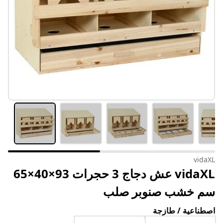
vidaXL
vidaXL عش دجاج 3 حجرات 93×40×65
سم خشب صنوبر صلب
اصطناعية / طازجة