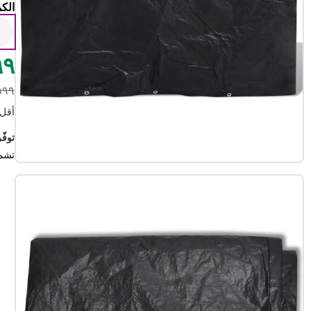
الكم
1
٠٩٩
٧٥٩٩ د
أقل سعر
توفّر ١٥.٠٠ درهم 
تشم