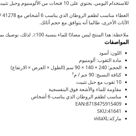
للاستخدام اليومي. يحتوي على 10 فتحات من الألومنيوم وحبل تثبيت؛ لذا فهو يناسب طقمك بشكل أفضل.
الأثاث الأخرى، طالما أنه يتوافق مع حجم أثاثك.
ملاحظة: هذا المنتج ليس مضادًا للماء بنسبة 100٪. لذلك، نوصيك بمعالجته برذاذ مضاد للماء كي يصبح مقاومًا للماء بشكل أفضل.
المواصفات
اللون: أسود
مادة الثقوب: ألومنيوم
الحجم: 240 × 140 × 90 سم (الطول × العرض × الارتفاع)
كثافة النسيج: 90 جم / م²
10 ثقوب مع حبل تثبيت
مقاومة للماء والأشعة فوق البنفسجية
مناسب لطقم الروطان الذي يناسب 6 أشخاص
EAN:8718475915409
SKU:41641
ماركة:vidaXL