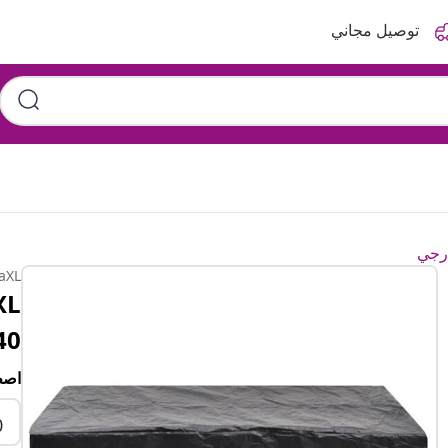
توصيل مجاني
ارجي
aXL
40
اصط
0