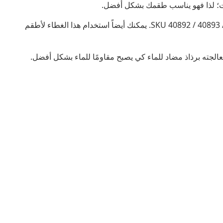
الغطاء مناسب لطقم الروطان الذي يناسب 6 أشخاص مع SKU 40892 / 40893 / 41278. يمكنك أيضاً استخدام هذا الغطاء لأطقم