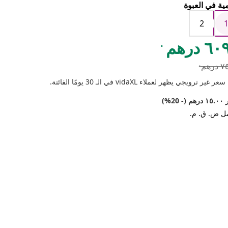
ية في العبوة
2
.
٦ درهم
.
رهم
 غير ترويجي يظهر لعملاء vidaXL في الـ 30 يومًا الفائتة.
(- 20%)
ل ض. ق. م.