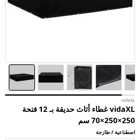
vidaXL
vidaXL غطاء أثاث حديقة بـ 12 فتحة
250×250×70 سم
اصطناعية / طازجة