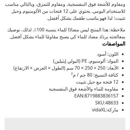
ومقاوم للأشعة فوق البنفسجية، ومقاوم للتمزق، وبالتالي مناسب
للاستخدام اليومي. يحتوي على 12 فتحات من الألومنيوم وحبل
تثبيت؛ لذا فهو يناسب طقمك بشكل أفضل.
ملاحظة: هذا المنتج ليس مضادًا للماء بنسبة 100٪. لذلك، نوصيك
بمعالجته برذاذ مضاد للماء كي يصبح مقاومًا للماء بشكل أفضل.
المواصفات
اللون: أسود
المواد: ألومنيوم، PE (البولي إيثيلين)
الأبعاد: 250 × 250 × 70 سم (الطول × العرض × الارتفاع)
كثافة النسيج: 80 جم / م²
12 فتحة مع حبل تثبيت
مقاومة للماء والأشعة فوق البنفسجية
EAN:8719883836157
SKU:48633
ماركة:vidaXL