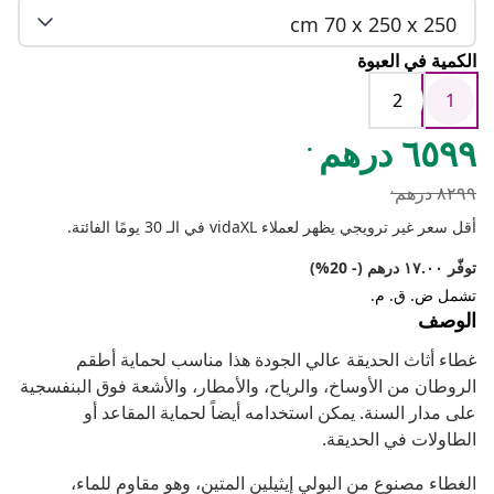
cm 70 x 250 x 250
الكمية في العبوة
2
1
.
٦٥٩٩ درهم
.
٨٢٩٩ درهم
أقل سعر غير ترويجي يظهر لعملاء vidaXL في الـ 30 يومًا الفائتة.
توفّر ١٧.٠٠ درهم (- 20%)
تشمل ض. ق. م.
الوصف
غطاء أثاث الحديقة عالي الجودة هذا مناسب لحماية أطقم
الروطان من الأوساخ، والرياح، والأمطار، والأشعة فوق البنفسجية
على مدار السنة. يمكن استخدامه أيضاً لحماية المقاعد أو
الطاولات في الحديقة.
الغطاء مصنوع من البولي إيثيلين المتين، وهو مقاوم للماء،