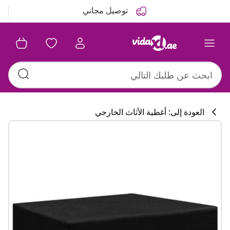
التالي
السابق
توصيل مجاني
العودة إلى: أغطية الأثاث الخارجي
تشكيلة المطبخ
#sharemevidaxl