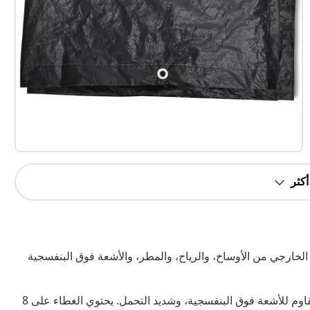
باً لحماية أثاثك الخارجي من الأوساخ، والرياح، والمطر، والأشعة فوق البنفسجية
الغطاء مصنوع من البولي إيثيلين المتين، وهو أيضاً مقاوم للماء، ومقاوم للأشعة فوق البنفسجية، وشديد التحمل. يحتوي الغطاء على 8