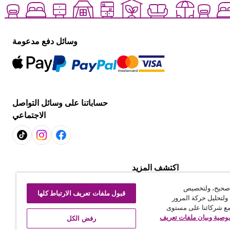
وسائل دفع مدعومة
حساباتنا على وسائل التواصل
الاجتماعي
اكتشف المزيد
التسوّق لكل غرفة
 صحيح، ولتخصيص
استكشف العروض
قبول ملفات تعريف الارتباط كلها
ولتحليل حركة المرور
رتباط
مع شركائنا على مستوى
صية وبيان ملفات تعريف
رفض الكل