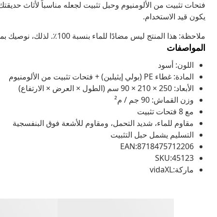
فتحات تثبيت من الألومنيوم وحبل تثبيت لجعله مناسباً لأثاث حديق
يكون قيد الاستخدام.
ملاحظة: هذا المنتج ليس مضادًا للماء بنسبة 100٪. لذلك، نوصيك بمعالجته برذاذ مضاد للماء كي يصبح مقاومًا للماء بشكل أفضل.
المواصفات
اللون: أسود
المادة: غطاء PE (بولي إيثيلين) + فتحات تثبيت من الألومنيوم
الأبعاد: 250 × 210 × 90 سم (الطول × العرض × الارتفاع)
وزن القماش: 90 جم / م²
مع 8 فتحات تثبيت
مقاوم للماء، شديد التحمل، ومقاوم للأشعة فوق البنفسجية
التسليم يشمل حبل التثبيت
EAN:8718475712206
SKU:45123
ماركة:vidaXL