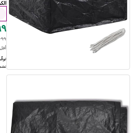
الكم
1
٢٩٩
٩٠٩٩ د
أقل سعر
توفّر ١٨.٠٠ درهم 
تشم