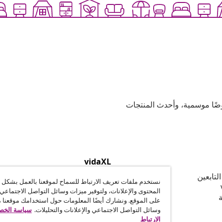
وعية، وعروضًا موسمية، وأحدث المنتجات
vidaXL
لتابعين
نبذة عن vidaXL
نستخدم ملفات تعريف الارتباط للسماح لموقعنا بالعمل بشكل
الشّروط والأحكام للبائعين على vidaXL
المحتوى والإعلانات، ولتوفير ميزات وسائل التواصل الاجتماعي 
ة
وثيقة الخصوصية وملفات تعريف الإ
على الموقع. ونشارك أيضًا المعلومات حول استخدامك موقعنا 
إعدادات ملف تعريف الارتباط
وسائل التواصل الاجتماعي والإعلانات والتحليلات.
سياسة الخصو
القواعد السلوكية
الارتباط