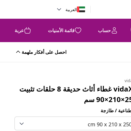
العربية
حساب
قائمة الأمنيات
عربة
احصل على أفكار ملهمة
vid
vidaXL غطاء أثاث حديقة 8 حلقات تثبيت
×90 سم
ناعية / طازجة
cm 90 x 210 x 25