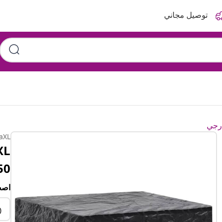
توصيل مجاني
ارجي
aXL
250×210
اصط
0