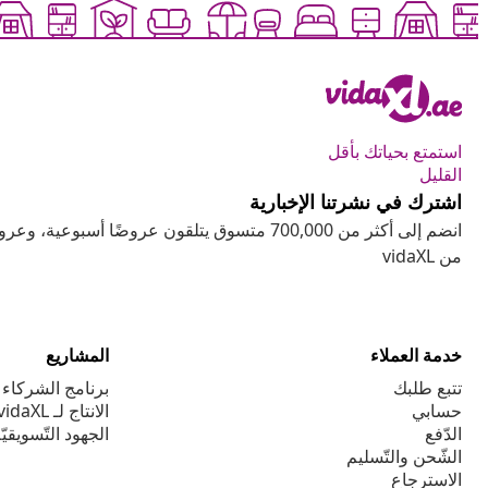
استمتع بحياتك بأقل
القليل
اشترك في نشرتنا الإخبارية
انضم إلى أكثر من 700,000 متسوق يتلقون عروضًا أسب
من vidaXL
خدمة العملاء
المشاريع
تتبع طلبك
برنامج الشركاء ا
حسابي
الانتاج لـ vidaXL
الدّفع
الجهود التّسويقيّ
الشّحن والتّسليم
الاسترجاع