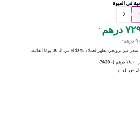
ية في العبوة
2
.
٧ درهم
.
رهم
 غير ترويجي يظهر لعملاء vidaXL في الـ 30 يومًا الفائتة.
(- 20%)
ل ض. ق. م.