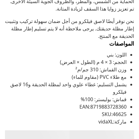
الحماية من الشمس، والمطر، والظروف الجوية السيئة الأخرى.
تم تعزيز زوايا هذا السقف لزيادة المتانة.
نحن نوفر أيضًا لاصق فيلكرو من أجل ضمان سهولة تركيب وتثبيت
إطار مظلة حديقتك. يرجى ملاحظة أنه لا يتم تسليم إطار مظلة
الحديقة مع المنتج.
المواصفات
اللون: بني
الحجم: 3 × 4 م (الطول × العرض)
وزن القماش: 310 جم/م²
مع طلاء PVC (مقاوم للماء)
يشمل التسليم: غطاء علوي واحد لمظلة الحديقة و16 لاصق
فيلكرو
قماش: بوليستر: 100%
EAN:8719883728360
SKU:46625
ماركة:vidaXL