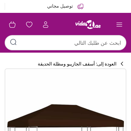
التالي
السابق
توصيل مجاني
العودة إلى: أسقف الجازيبو ومظلة الحديقة
تشكيلة المطبخ
#sharemevidaxl