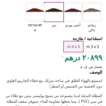
رمادي
أحمر بوردو
بني
terracott
داكن
a
اصطناعية / طازجة
m 4 x 3
m 3 x 3
.
٢٠٨٩٩ درهم
تشمل ض. ق. م.
الوصف
استمتع بالهواء الطلق في ساحة منزلك مع غطاء الجازيبو العلوي
دون الخشية من الشمس أو المطر!
المظلة البديلة لدينا مصنوعة من نسيج بوليستر متين مع طلاء بي
في سي (PVC )، مما يجعلها مقاومة للماء. سيوفر سقف المظلة