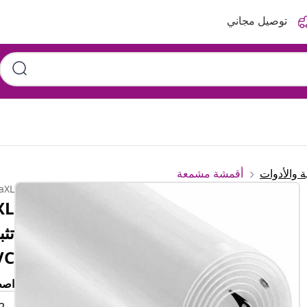
توصيل مجاني
 والأدوات
أقمشة مشمعة
aXL
VC
اصط