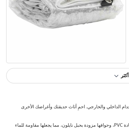
دام الداخلي والخارجي. احمِ أثاث حديقتك وأغراضك الأخرى
مادة متينة ومقاومة للماء: المشمعة الشفافة مصنوعة من مادة PVC، وحوافها مزودة بحبل نايلون، مما يجعلها مقاومة للماء