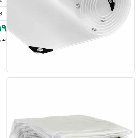
2
3
٢٩٩
تشم