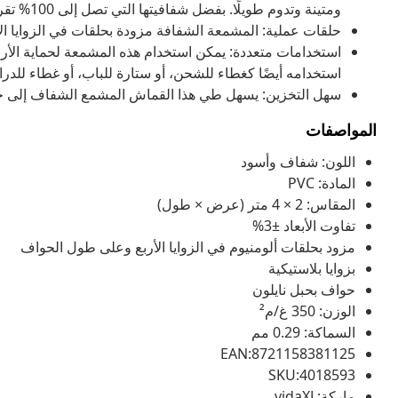
ومتينة وتدوم طويلًا. بفضل شفافيتها التي تصل إلى 100% تقريبًا، يمكنك فحص ما بداخلها دون الحاجة إلى إزالة المشمعة.
حلقات عملية: المشمعة الشفافة مزودة بحلقات في الزوايا ال
استخدامات متعددة: يمكن استخدام هذه المشمعة لحماية الأرا
استخدامه أيضًا كغطاء للشحن، أو ستارة للباب، أو غطاء للدراجا
سهل التخزين: يسهل طي هذا القماش المشمع الشفاف إلى حج
المواصفات
اللون: شفاف وأسود
المادة: PVC
المقاس: 2 × 4 متر (عرض × طول)
تفاوت الأبعاد ±3%
مزود بحلقات ألومنيوم في الزوايا الأربع وعلى طول الحواف
بزوايا بلاستيكية
حواف بحبل نايلون
الوزن: 350 غ/م²
السماكة: 0.29 مم
EAN:8721158381125
SKU:4018593
ماركة:vidaXL