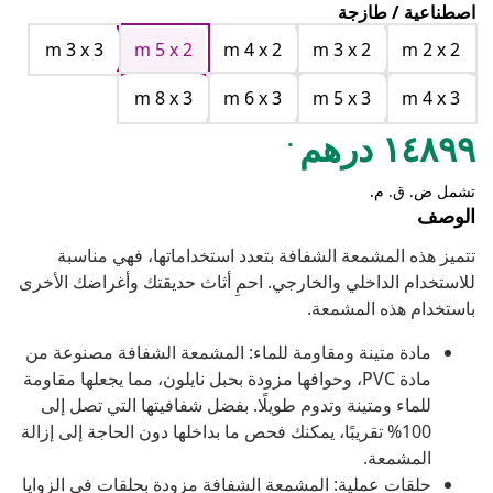
اصطناعية / طازجة
m 3 x 3
m 5 x 2
m 4 x 2
m 3 x 2
m 2 x 2
m 8 x 3
m 6 x 3
m 5 x 3
m 4 x 3
.
١٤٨٩٩ درهم
تشمل ض. ق. م.
الوصف
تتميز هذه المشمعة الشفافة بتعدد استخداماتها، فهي مناسبة
للاستخدام الداخلي والخارجي. احمِ أثاث حديقتك وأغراضك الأخرى
باستخدام هذه المشمعة.
مادة متينة ومقاومة للماء: المشمعة الشفافة مصنوعة من
مادة PVC، وحوافها مزودة بحبل نايلون، مما يجعلها مقاومة
للماء ومتينة وتدوم طويلًا. بفضل شفافيتها التي تصل إلى
100% تقريبًا، يمكنك فحص ما بداخلها دون الحاجة إلى إزالة
المشمعة.
حلقات عملية: المشمعة الشفافة مزودة بحلقات في الزوايا