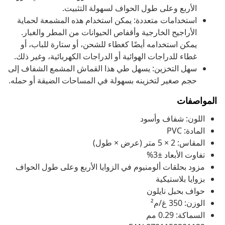
الأربع وعلى طول الحواف لسهولة التثبيت.
استخدامات متعددة: يمكن استخدام هذه المشمعة لحماية
الأراجيح الخارجية وأقفاص الحيوانات من المطر والغبار.
يمكن استخدامه أيضًا كغطاء للشحن، أو ستارة للباب، أو
غطاء للدراجات الهوائية أو الدراجات الكهربائية، وغير ذلك.
سهل التخزين: يسهل طي هذا القماش المشمع الشفاف إلى
حجم صغير لتخزينه بسهولة في المساحات الضيقة أو حمله.
المواصفات
اللون: شفاف وأسود
المادة: PVC
المقاس: 2 × 5 متر (عرض × طول)
تفاوت الأبعاد ±3%
مزود بحلقات ألومنيوم في الزوايا الأربع وعلى طول الحواف
بزوايا بلاستيكية
حواف بحبل نايلون
الوزن: 350 غ/م²
السماكة: 0.29 مم