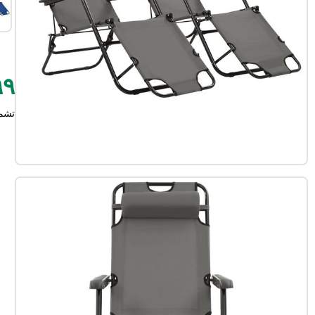
٧٩٩
تشم