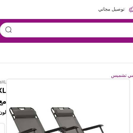
توصيل مجاني
ي تشميس
aXL
مع
لون