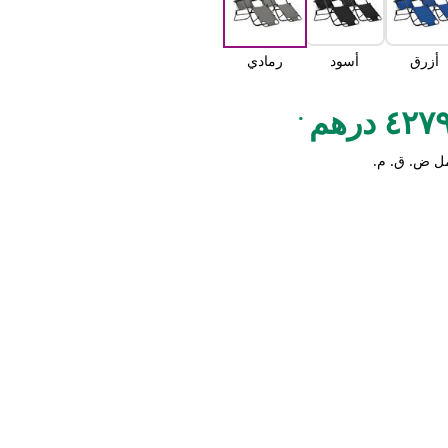
أزرق
أسود
رمادي
.
٤٢ درهم
ل ض. ق. م.