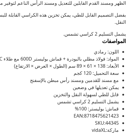
الظهر ومسند القدم القابلين للتعديل ومسند الرأس الناعم لتوفير مز
بفضل التصميم القابل للطي، يمكن تخزين هذه الكراسي القابلة للبس
النقل.
يشمل التسليم 2 كراسي تشمس.
المواصفات
اللون: رمادي
المواد: فولاذ مطلي بالبودرة + قماش بوليستر 600D مع طلاء PVC
الأبعاد: 138 × 61 × 89 سم (الطول × العرض × الارتفاع)
سعة التحميل: 120 كجم
مع مسند للقدمين ومسند رأس مبطن بالإسفنج
يمكن تعديلها في وضعين
قابل للطي لسهولة النقل والتخزين
يشمل التسليم 2 كراسي تشمس
قماش: بوليستر: 100%
EAN:8718475621423
SKU:44345
ماركة:vidaXL