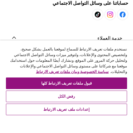
حساباتنا على وسائل التواصل الاجتماعي
خدمة العملاء
نستخدم ملفات تعريف الارتباط للسماح لموقعنا بالعمل بشكل صحيح،
ولتخصيص المحتوى والإعلانات، ولتوفير ميزات وسائل التواصل الاجتماعي
المشاريع
ولتحليل حركة المرور على الموقع. ونشارك أيضًا المعلومات حول استخدامك
موقعنا مع شركائنا على مستوى وسائل التواصل الاجتماعي والإعلانات
والتحليلات.
سياسة الخصوصية وبيان ملفات تعريف الارتباط
vidaXL
قبول ملفات تعريف الارتباط كلها
اكتشف المزيد
رفض الكل
إعدادات ملف تعريف الارتباط
© 2008-2026 vidaXL - ar.vidaxl.ae هو موقع تابع لشركة vidaXL
DWC-LLC