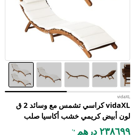
vidaXL
vidaXL كراسي تشمس مع وسائد 2 ق
لون أبيض كريمي خشب أكاسيا صلب
,.
٢٣٨٦٩٩ درهم