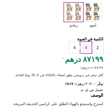
أسود
رمادي
الكمية في العبوة
6
4
2
.
٨٧١٩٩ درهم
,.
١٠٧٤٩٩ درهم
أقل سعر غير ترويجي يظهر لعملاء vidaXL في الـ 30 يومًا الفائتة.
توفّر ٢٠٣.٠٠ درهم (- 19%)
تشمل ض. ق. م.
الوصف
استرخِ واستمتع بالهواء الطلق على كراسي الحديقة المريحة