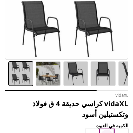
vidaXL
vidaXL كراسي حديقة 4 ق فولاذ
وتكستيلين أسود
الكمية في العبوة