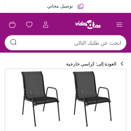
التالي
السابق
توصيل مجاني
العودة إلى: كراسي خارجية
تشكيلة المطبخ
#sharemevidaxl