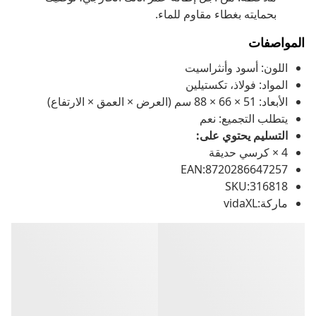
بحمايته بغطاء مقاوم للماء.
المواصفات
اللون: أسود وأنثراسيت
المواد: فولاذ، تكستيلين
الأبعاد: 51 × 66 × 88 سم (العرض × العمق × الارتفاع)
يتطلب التجميع: نعم
التسليم يحتوي على:
4 × كرسي حديقة
EAN:8720286647257
SKU:316818
ماركة:vidaXL