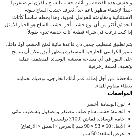
وتجفيف هذه القطعة من أثاث خشب الساج بالفرن ثم صنفرتها
جيداً؛ لإضفاء مظهر ناعم جداً. يُعرف خشب الساج بقوته
الاستثنائية ومقاومته للعوامل الجوية، وهذا يجعله مناسباً كأثاث
للحدائق أكثر من أي نوع خشب أخر. خشب الساج هو الخيار الأمثل
إذا كنت ترغب في شراء قطعة أثاث حديقة تدوم طويلاً.
يتم تطبيق تشطيب جميل ذي قاعدة مائية لمنح الخشب لونًا دافئًا.
تتميز الكراسي الخارجية المستقرة بمظهر أنيق يمكن أن يندمج
على الفور في أي مساحة معيشة. الوسائد المتضمنة عملية
وتضيف لمسة زخرفية.
ملاحظة: من أجل إطالة عمر أثاثك الخارجي، نوصيك بحمايته
بغطاء مقاوم للماء.
المواصفات
لون الوسادة: أخضر
الخامة: خشب ساج صلب مصنفر ومصقول بتشطيب مائي
خامة الوسادة: قماش (100٪ بوليستر)
الأبعاد: 50 × 53 × 90 سم (العرض × العمق × الارتفاع)
عرض المقعد: 50 سم