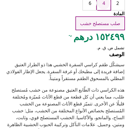
6
4
2
المادة
صلب مستصلح خشب
,.
١٥٢٤٩٩ درهم
تشمل ض. ق. م.
الوصف
سيشكّل طقم كراسي السفرة الخشبي هذا ذو الطراز العتيق
إضافة فريدة إلى مطبخك أو غرفة السفرة. يجعل الإطار الفولاذي
المطلي بالمسحوق الطقم مستقراً ومتيناً.
هذه الكراسي ذات الطّابع العتيق مصنوعة من خشب مُستصلح
صّلب، مما يعني أن كل قطعة من قطع الأثاث مُميّزة ومُختلفة
قليلًا عن الأخرى. تتميّز قطع الأثاث المصنوعة من الخشب
المُستصلح بخصائص الأنواع المختلفة من الخشب، مثل: خشب
الساج، والمانجو، والأكاسيا. الخشب المستصلح قوي، وثابت،
ومتين، وجميل. علامات التآكل وتركيبة الحبوب الخشبية الظاهرة