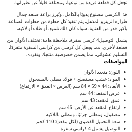
تجعل كل قطعة فريدة من نوعها، ومختلفة قليلاً عن نظيراتها.
هذا الكرسي مصنوع يدويًا بالكامل، وتُبرز براعة صنعه جمال
طرازه الريترو المذهل. يتم تنفيذ كل خطوة من خطوات الصناعة
بأكبر قدر من العناية، سواء كان ذلك تلميع، أو طلاء أو لاكيه.
يشمل التوصيل4 كرسي سفرة. ملاحظة هامة: تختلف الألوان من
قطعة لأخرى، مما يجعل كل كرسي من كراسي السفرة متفردًا.
التسليم عشوائي، مما يضمن خصوصية منتجك وتفرده.
المواصفات
اللون: متعدد الألوان
المواد: خشب مستصلح + فولاذ مطلي بالمسحوق
الأبعاد: 44 × 59 × 84 سم (العرض × العمق × الارتفاع)
عرض المقعد: 44 سم
عمق المقعد: 43 سم
ارتفاع المقعد عن الأرض: 45 سم
مصقول، ومطلي جزئيًا، ومطلي باللاكيه
سعة التحميل القصوى (لكل مقعد): 110 كجم
التوصيل يشمل 4 كراسي سفرة