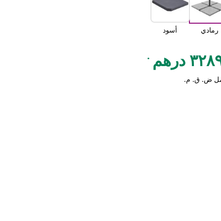
رمادي
أسود
.
٣٢ درهم
ل ض. ق. م.