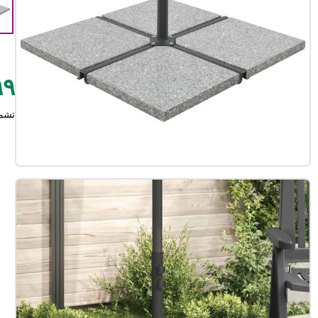
٨٩٩
تشم