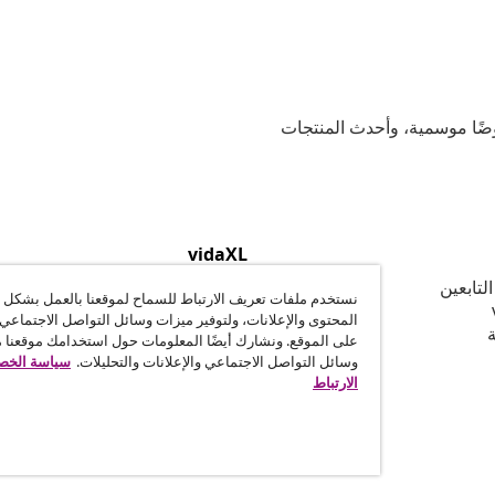
وعية، وعروضًا موسمية، وأحدث المنتجات
vidaXL
لتابعين
نبذة عن vidaXL
نستخدم ملفات تعريف الارتباط للسماح لموقعنا بالعمل بشكل
الشّروط والأحكام للبائعين على vidaXL
المحتوى والإعلانات، ولتوفير ميزات وسائل التواصل الاجتماعي 
ة
وثيقة الخصوصية وملفات تعريف الإ
على الموقع. ونشارك أيضًا المعلومات حول استخدامك موقعنا 
إعدادات ملف تعريف الارتباط
وسائل التواصل الاجتماعي والإعلانات والتحليلات.
سياسة الخصو
القواعد السلوكية
الارتباط
العمل لصالح vidaXL
الأمن
بيان الوصول