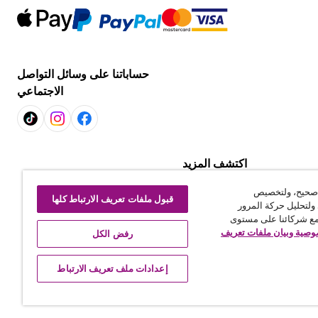
حساباتنا على وسائل التواصل
الاجتماعي
اكتشف المزيد
التسوّق لكل غرفة
 صحيح، ولتخصيص
استكشف العروض
قبول ملفات تعريف الارتباط كلها
ولتحليل حركة المرور
رتباط
مع شركائنا على مستوى
صية وبيان ملفات تعريف
رفض الكل
إعدادات ملف تعريف الارتباط