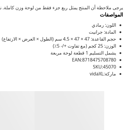
يرجى ملاحظة أن المنتج يمثل ربع جزء فقط من لوحة وزن كاملة. نوصيك بشراء 4 قطع للحصول ع
المواصفات
اللون: رمادي
المادة: جرانيت
حجم القاعدة: 47 × 47 × 4.5 سم (الطول × العرض × الارتفاع)
الوزن: 25 كجم (مع تفاوت +/- 5٪)
يشمل التسليم 1 قطعة لوحة مربعة
EAN:8718475708780
SKU:45070
ماركة:vidaXL