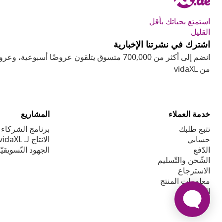
استمتع بحياتك بأقل
القليل
اشترك في نشرتنا الإخبارية
انضم إلى أكثر من 700,000 متسوق يتلقون عروضًا أسب
من vidaXL
خدمة العملاء
المشاريع
تتبع طلبك
برنامج الشركاء ا
حسابي
الانتاج لـ vidaXL
الدّفع
الجهود التّسويقيّ
الشّحن والتّسليم
الاسترجاع
معلومات المنتج
الطّلبيّة