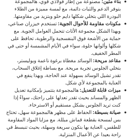
بناء متين:
مصنوعة من إطار فولاذي قوي، هالمجموعة
بتوفر الدعم والثبات دائمة، مع لمسة مميزة من الطلاء
البودرة اللي بتخلي شكلها دايم حلو وبتزيد من مقاومتها.
مكونات مقاومة للأحوال الجوية:
تستخدم خيزران صناعي،
وبهذا الشكل مجموعة الأثاث تتحمل العوامل الجوية. مع
حماية من الأشعة فوق البنفسجية والرطوبة، تحافظ على
شكلها وألوانها حلوة، سواء في الأيام المشمسة أو حتى في
المطر الخفيف.
مقاعد مريحة:
الوسائد مغطاة برغوة ناعمة وبوليستر،
بتخلي الجلوس تجربة مريحة. مع بساطة إغلاق السحاب،
تقدر تشيل الوسائد بسهولة عند الحاجة، وبهذا ينفع في
العناية بالمجموعة لأي شكل.
ميزات قابلة للتعديل:
هالمجموعة بتتميز بإمكانية تعديل
الظهر والمساند بحيث تقدر تعدلها على راحتك، سواءً إذا
كنت تريد الجلوس بشكل مستقيم أو الاسترخاء.
صيانة بسيطة:
الحفاظ على مظهر هالمجموعة سهل، تحتاج
بس لمسحة بقطعة قماش مبللة. مع مزايا المواد المقاومة
للطقس، العناية بها بتكون سريعة وسهلة، بحيث تنبسط في
راحة بعيدا عن الأعمال المنزلية.