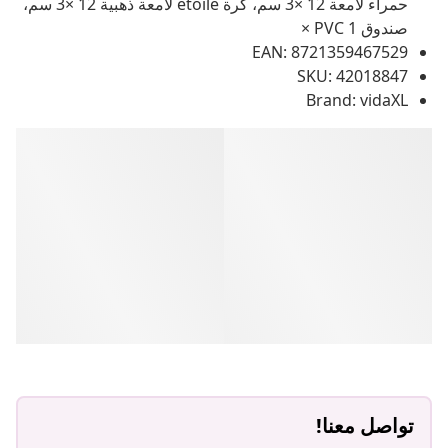
حمراء لامعة 12 ×3 سم، كرة étoile لامعة ذهبية 12 ×3 سم،
صندوق PVC 1 ×
EAN: 8721359467529
SKU: 42018847
Brand: vidaXL
تواصل معنا!