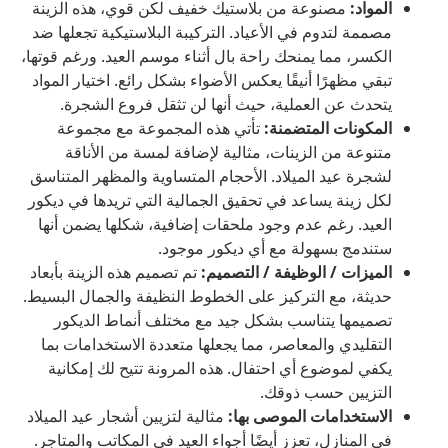
المواد:
مصنوعة من بلاستيك خفيف لكن قوي، هذه الزينة
مصممة لتدوم في الأعياد. التركيبة البلاستيكية تجعلها ضد
الكسر، مما يمنحك راحة بال أثناء موسم العيد. ورغم قوتها،
تبقي مظهرًا أنيقًا يعكس الأضواء بشكل رائع. اختيار المواد
يتحدث عن العملية، حيث أنها لن تثقل فروع الشجرة.
المكونات المتضمنة:
تأتي هذه المجموعة مع مجموعة
متنوعة من الزينات، مثالية لإضافة لمسة من الأناقة
لشجرة عيد الميلاد. الأحجام المتساوية والمظهر المتناسق
لكل زينة يساعد في تحقيق الجمالية التي تريدها في ديكور
العيد. رغم عدم وجود ملحقات إضافية، شكلها يضمن أنها
ستندمج بسهولة مع أي ديكور موجود.
الميزات / الوظيفة / التصميم:
تم تصميم هذه الزينة بأبعاد
حديثة، مع التركيز على الخطوط النظيفة والجمال البسيط.
تصميمها يتناسب بشكل جيد مع مختلف أنماط الديكور
التقليدي والمعاصر، مما يجعلها متعددة الاستخدامات بما
يكفي لموضوع أي احتفال. هذه المرونة تتيح لك إمكانية
التزيين حسب ذوقك.
الاستخدامات الموصى بها:
مثالية لتزيين أشجار عيد الميلاد
في المنازل، تعزز أيضًا أجواء العيد في المكاتب والمتاجر.