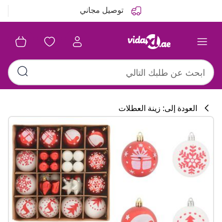
التالي
السابق
توصيل مجاني
العودة إلى: زينة العطلات
تشكيلة المطبخ
#sharemevidaxl