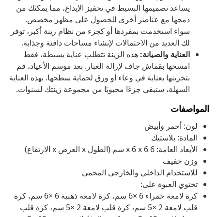
يساعد تصميمها البسيط في تحفيز الإبداع، مما يمكنك من
دمجها مع عناصر أخرى للحصول على مظهر مخصص.
سواء استخدمت بمفردها أو كجزء من نظام زينة أكبر، توفر
لك العديد من الاحتمالات لإنشاء مساحات دافئة وجذابة.
العناية والصيانة:
هذه الزينة تتطلب عناية بسيطة، فقط
امسحها بقماش جاف لإزالة الغبار. بعد موسم الأعياد، قم
بتخزينها بعناية في وعاء أو ورق لحماية سطحها. بهذه العناية
السهلة، ستبقى جزءًا محبوبًا من مجموعة زينتك لسنوات.
المواصفات
لون: أحمر وأبيض
المادة: بلاستيك
الأبعاد العامة: 6 x 6 x 6 سم (الطول x العرض x الارتفاع)
وزن خفيف
للاستخدام الداخلي والخارجي المحمي
تحتوي العبوة على:
كرة لامعة حمراء 6 ×6 سم، كرة لامعة ذهبية 6 ×6 سم، كرة
قلب لامعة 2 ×5 سم، كرة قلب لامعة 2 ×5 سم، كرة قلب