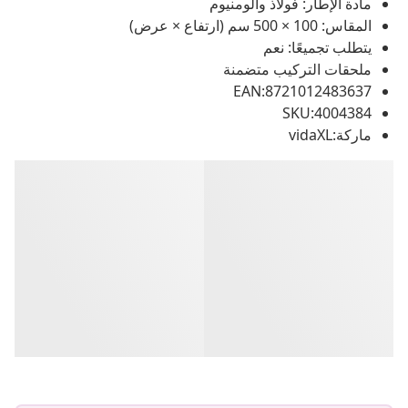
مادة الإطار: فولاذ وألومنيوم
المقاس: 100 × 500 سم (ارتفاع × عرض)
يتطلب تجميعًا: نعم
ملحقات التركيب متضمنة
EAN:8721012483637
SKU:4004384
ماركة:vidaXL