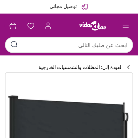
التالي
السابق
توصيل مجاني
العودة إلى: المظلات والشمسيات الخارجية
تشكيلة المطبخ
#sharemevidaxl