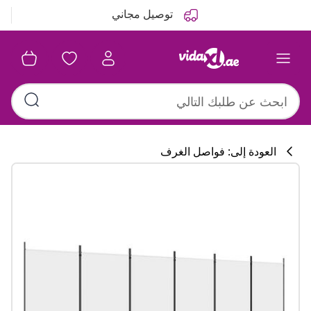
التالي
السابق
توصيل مجاني
العودة إلى: فواصل الغرف
تشكيلة المطبخ
#sharemevidaxl