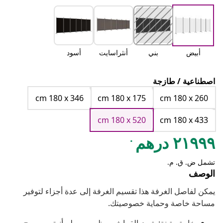
أبيض
بني
أنثراسايت
أسود
اصطناعية / طازجة
cm 180 x 346
cm 180 x 175
cm 180 x 260
cm 180 x 520
cm 180 x 433
.
٢١٩٩٩ درهم
تشمل ض. ق. م.
الوصف
يمكن لفاصل الغرفة هذا تقسيم الغرفة إلى عدة أجزاء لتوفير
مساحة خاصة وحماية خصوصيتك.