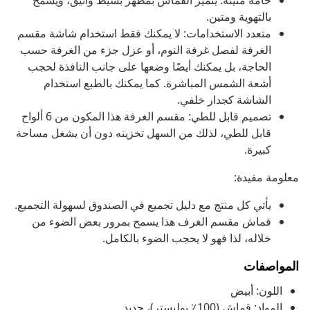
خامة متينة: يتميز القماش بمظهر بسيط وأنيق، ويسمح
بالتهوية ومتين.
متعدد الاستخدامات: لا يمكنك فقط استخدام شاشة مقسم
الغرفة لفصل غرفة النوم، أو عزل جزء من الغرفة حسب
الحاجة، بل يمكنك أيضًا وضعها على جانب النافذة لحجب
أشعة الشمس المباشرة. كما يمكنك بالطبع استخدام
الشاشة كجدار خلفي.
تصميم قابل للطي: مقسم الغرفة هذا المكون من 6 ألواح
قابل للطي، لذلك من السهل تخزينه دون أن يشغل مساحة
كبيرة.
معلومة مفيدة:
يأتي كل منتج مع دليل تجميع في الصندوق لسهولة التجميع.
قماش مقسم الغرف هذا يسمح بمرور بعض الضوء من
خلاله، لذا فهو لا يحجب الضوء بالكامل.
المواصفات
اللون: أبيض
المواد: قماش (100٪ بوليستر)، حديد