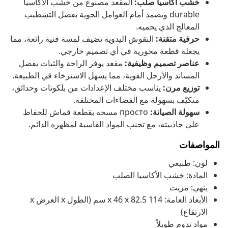
خشب أكاسيا صلب:
المقعد مصنوع من خشب الأكاسيا
durable ويصمد أمام العوامل الجوية بفضل التشطيب
المعالج الذي يحميه.
حرفية متقنة:
النقوش اليدوية تضيف لمسة فنية رائعة، مما
يجعله قطعة محورية في أي تصميم خارجي.
عناصر تصميم وظيفية:
مقعد يوفر الراحة والثبات بفضل
المساند والأرجل القوية، مما يسهل الاسترخاء في الطبيعة.
توزيع مرن:
يناسب مختلف الإعدادات من بلكونات وحدائق،
متكيّف بسهولة مع الفضاءات المختلفة.
سهولة الصيانة:
просто مسحه بقطعة قماش للحفاظ
على جاذبيته، مع تجنب المواد القاسية لمظهره الدائم.
المواصفات
لون: طبيعي
المادة: خشب الأكاسيا الصلب
ينهي: مزيت
الأبعاد العامة: 114 x 46 x 82.5 سم (الطول x العرض x
الارتفاع)
مواد تدوم طويلاً