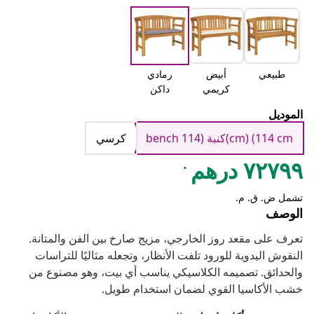
طبيعي
أبيض
رمادي
كريمي
داكن
الموديل
cm) (114 cm)كنبة (114 bench
كرسي
.
٧٢٧٩٩ درهم
تشمل ض. ق. م.
الوصف
تعرف على مقعد روز الخارجي، مزيج صارخ بين الفن والمتانة.
النقوش اليدوية للورود تلفت الأنظار، وتجعله مثاليًا للتراسات
والحدائق. تصميمه الكلاسيكي يناسب أي بيت، وهو مصنوع من
خشب الأكاسيا القوي لضمان استخدام طويل.