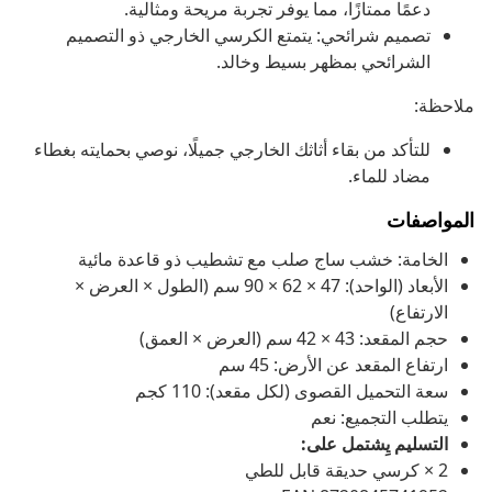
دعمًا ممتازًا، مما يوفر تجربة مريحة ومثالية.
تصميم شرائحي: يتمتع الكرسي الخارجي ذو التصميم
الشرائحي بمظهر بسيط وخالد.
ملاحظة:
للتأكد من بقاء أثاثك الخارجي جميلًا، نوصي بحمايته بغطاء
مضاد للماء.
المواصفات
الخامة: خشب ساج صلب مع تشطيب ذو قاعدة مائية
الأبعاد (الواحد): 47 × 62 × 90 سم (الطول × العرض ×
الارتفاع)
حجم المقعد: 43 × 42 سم (العرض × العمق)
ارتفاع المقعد عن الأرض: 45 سم
سعة التحميل القصوى (لكل مقعد): 110 كجم
يتطلب التجميع: نعم
التسليم يِشتمل على:
2 × كرسي حديقة قابل للطي