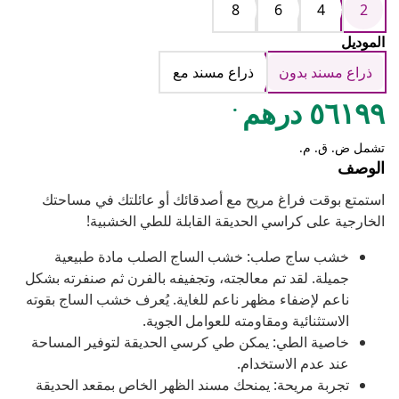
8
6
4
2
الموديل
ذراع مسند بدون
ذراع مسند مع
.
٥٦١٩٩ درهم
تشمل ض. ق. م.
الوصف
استمتع بوقت فراغ مريح مع أصدقائك أو عائلتك في مساحتك
الخارجية على كراسي الحديقة القابلة للطي الخشبية!
خشب ساج صلب: خشب الساج الصلب مادة طبيعية
جميلة. لقد تم معالجته، وتجفيفه بالفرن ثم صنفرته بشكل
ناعم لإضفاء مظهر ناعم للغاية. يُعرف خشب الساج بقوته
الاستثنائية ومقاومته للعوامل الجوية.
خاصية الطي: يمكن طي كرسي الحديقة لتوفير المساحة
عند عدم الاستخدام.
تجربة مريحة: يمنحك مسند الظهر الخاص بمقعد الحديقة